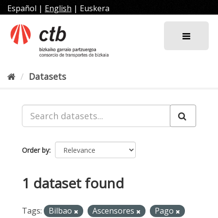
Skip
Español
|
English
|
Euskera
to
content
Datasets
Order by
1 dataset found
Tags:
Bilbao
Ascensores
Pago