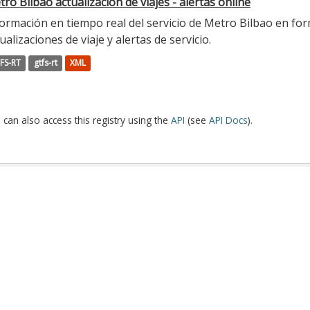
ro Bilbao actualización de viajes - alertas online
ormación en tiempo real del servicio de Metro Bilbao en for
ualizaciones de viaje y alertas de servicio.
FS-RT
gtfs-rt
XML
 can also access this registry using the
API
(see
API Docs
).