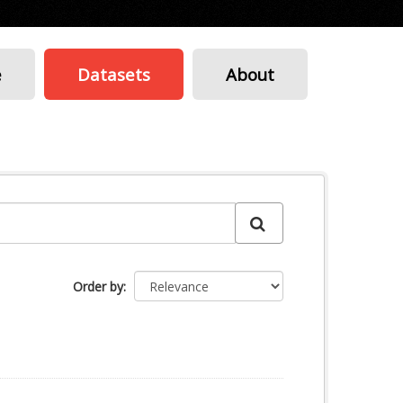
e
Datasets
About
Order by