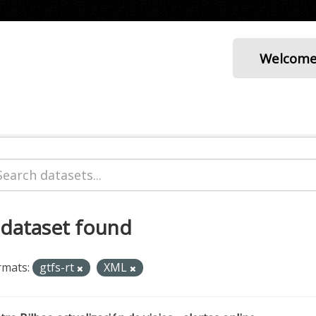
Welcom
 dataset found
rmats:
gtfs-rt
XML