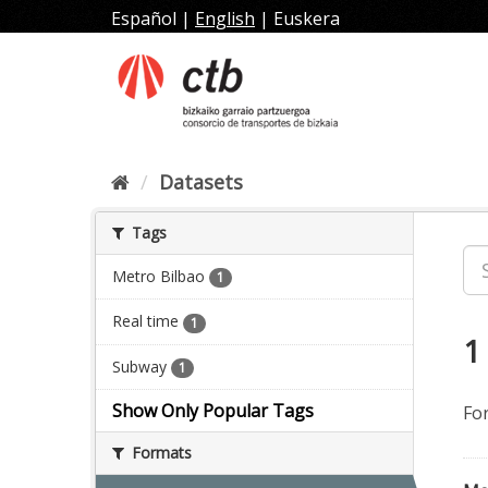
Skip
Español
|
English
|
Euskera
to
content
Datasets
Tags
Metro Bilbao
1
Real time
1
1
Subway
1
Show Only Popular Tags
Fo
Formats