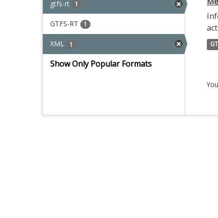
Met
gtfs-rt
1
Inf
GTFS-RT
1
act
XML
GT
1
Show Only Popular Formats
You