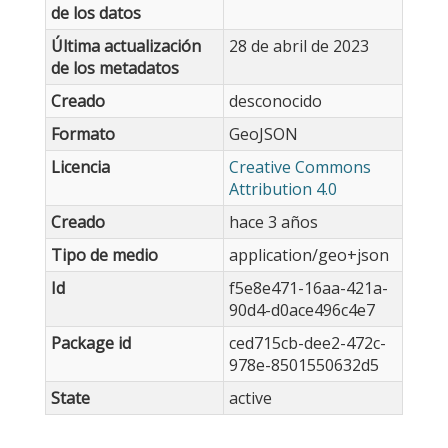
de los datos
Última actualización
28 de abril de 2023
de los metadatos
Creado
desconocido
Formato
GeoJSON
Licencia
Creative Commons
Attribution 4.0
Creado
hace 3 años
Tipo de medio
application/geo+json
Id
f5e8e471-16aa-421a-
90d4-d0ace496c4e7
Package id
ced715cb-dee2-472c-
978e-8501550632d5
State
active