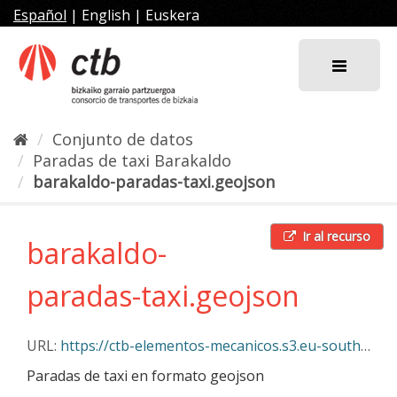
Ir
Español
|
English
|
Euskera
al
contenido
Conjunto de datos
Paradas de taxi Barakaldo
barakaldo-paradas-taxi.geojson
Ir al recurso
barakaldo-
paradas-taxi.geojson
URL:
https://ctb-elementos-mecanicos.s3.eu-south-2.amazonaws.com/barakaldo-paradas-taxi.geojson
Paradas de taxi en formato geojson