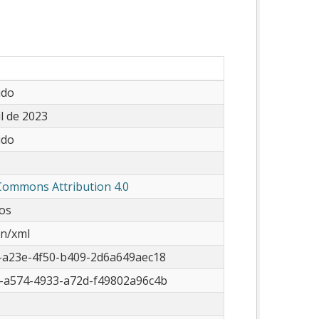
ido
il de 2023
ido
Commons Attribution 4.0
os
on/xml
-a23e-4f50-b409-2d6a649aec18
-a574-4933-a72d-f49802a96c4b