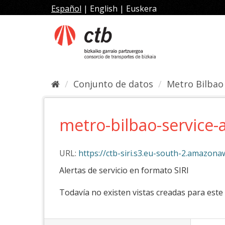
Ir
Español
|
English
|
Euskera
al
contenido
Conjunto de datos
Metro Bilbao 
metro-bilbao-service-a
URL:
https://ctb-siri.s3.eu-south-2.amazona
Alertas de servicio en formato SIRI
Todavía no existen vistas creadas para este