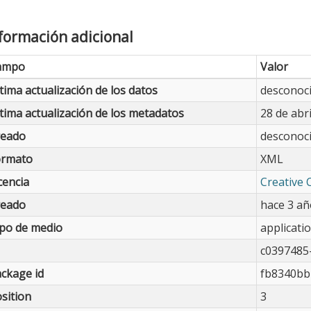
formación adicional
ampo
Valor
tima actualización de los datos
desconoc
tima actualización de los metadatos
28 de abr
reado
desconoc
ormato
XML
cencia
Creative 
reado
hace 3 añ
po de medio
applicati
c0397485
ckage id
fb8340bb
sition
3