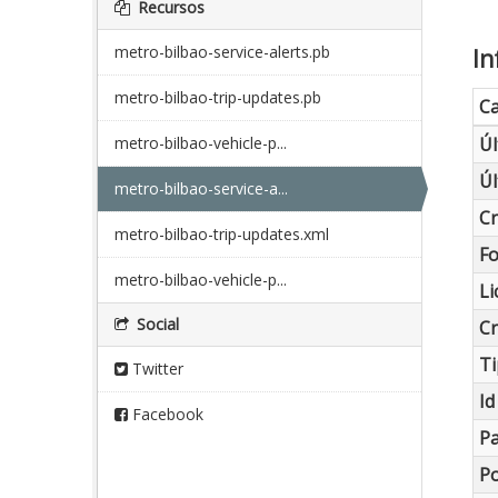
Recursos
metro-bilbao-service-alerts.pb
In
metro-bilbao-trip-updates.pb
C
metro-bilbao-vehicle-p...
Úl
Úl
metro-bilbao-service-a...
C
metro-bilbao-trip-updates.xml
F
metro-bilbao-vehicle-p...
Li
Social
C
Ti
Twitter
Id
Facebook
Pa
Po