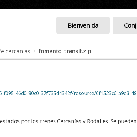
Bienvenida
Conj
fe cercanías
fomento_transit.zip
f095-46d0-80c0-37f735d4342f/resource/6f1523c6-a9e3-48e3-9ac
prestados por los trenes Cercanías y Rodalies. Se puede