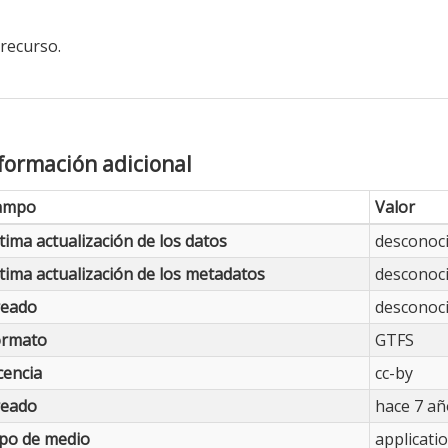
 recurso.
formación adicional
ampo
Valor
tima actualización de los datos
desconoc
tima actualización de los metadatos
desconoc
reado
desconoc
ormato
GTFS
cencia
cc-by
reado
hace 7 añ
po de medio
applicati