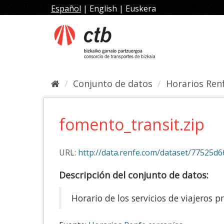
Ir
Español
|
English
|
Euskera
al
contenido
Conjunto de datos
Horarios Ren
fomento_transit.zip
URL:
http://data.renfe.com/dataset/77525d66-
Descripción del conjunto de datos:
Horario de los servicios de viajeros 