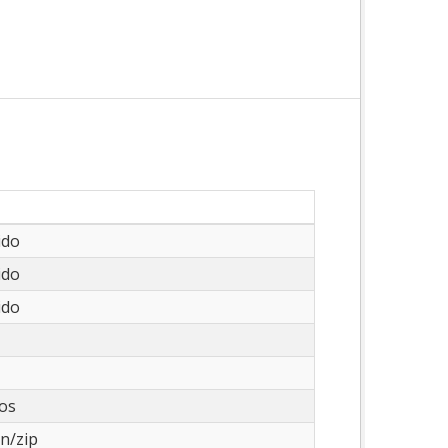
ido
ido
ido
os
on/zip