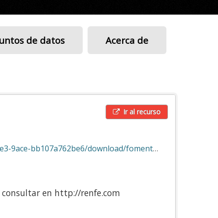
untos de datos
Acerca de
Ir al recurso
e-bb107a762be6/download/fomento_transit.zip
n consultar en http://renfe.com