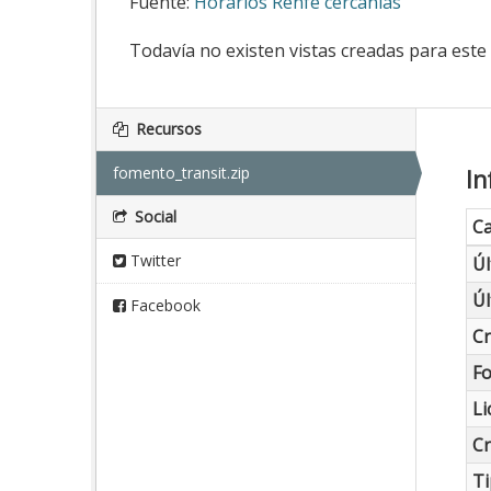
Fuente:
Horarios Renfe cercanías
Todavía no existen vistas creadas para este
Recursos
fomento_transit.zip
In
Social
C
Twitter
Úl
Úl
Facebook
C
F
Li
C
Ti