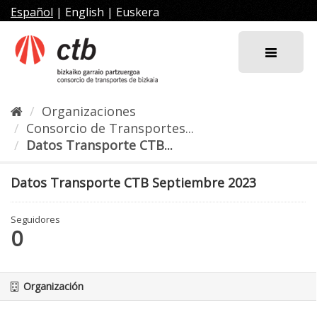
Ir
Español
|
English
|
Euskera
al
contenido
Organizaciones
Consorcio de Transportes...
Datos Transporte CTB...
Datos Transporte CTB Septiembre 2023
Seguidores
0
Organización