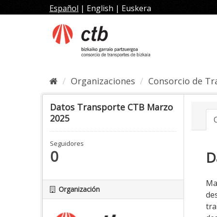
Ir
Español
|
English
|
Euskera
al
contenido
Organizaciones
Consorcio de Tra
Datos Transporte CTB Marzo
2025
Seguidores
0
D
Ma
Organización
de
tr