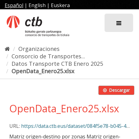
Ir
Español
|
English
|
Euskera
al
contenido
Organizaciones
Consorcio de Transportes...
Datos Transporte CTB Enero 2025
OpenData_Enero25.xlsx
Descargar
OpenData_Enero25.xlsx
URL:
https://data.ctb.eus/dataset/084f5e78-b045-405c-8b5b-1dc17fd0c33d/resource/e0aab57a-487a-47f9-b0a3-017a19c85e92/download/opendata_enero25.xlsx
Matriz origen-destino por zonas Matriz origen-