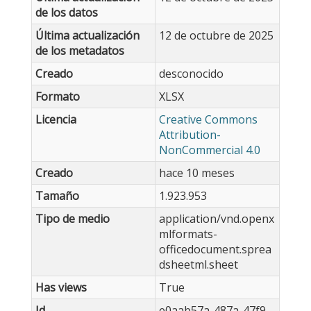
de los datos
Última actualización
12 de octubre de 2025
de los metadatos
Creado
desconocido
Formato
XLSX
Licencia
Creative Commons
Attribution-
NonCommercial 4.0
Creado
hace 10 meses
Tamaño
1.923.953
Tipo de medio
application/vnd.openx
mlformats-
officedocument.sprea
dsheetml.sheet
Has views
True
Id
e0aab57a-487a-47f9-