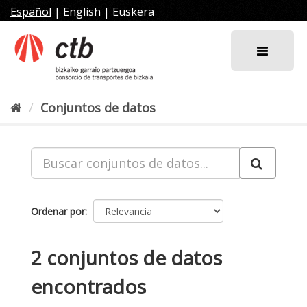
Ir
Español
|
English
|
Euskera
al
contenido
Conjuntos de datos
Ordenar por
2 conjuntos de datos
encontrados