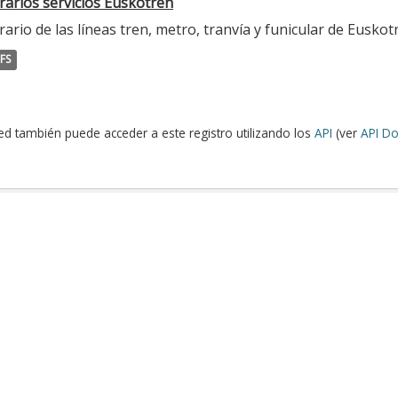
rarios servicios Euskotren
ario de las líneas tren, metro, tranvía y funicular de Euskot
FS
ed también puede acceder a este registro utilizando los
API
(ver
API Do