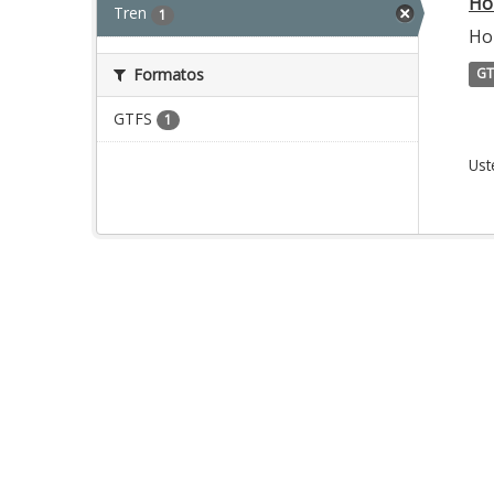
Ho
Tren
1
Hor
Formatos
GT
GTFS
1
Ust