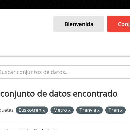
Bienvenida
Conj
 conjunto de datos encontrado
quetas:
Euskotren
Metro
Tranvia
Tren