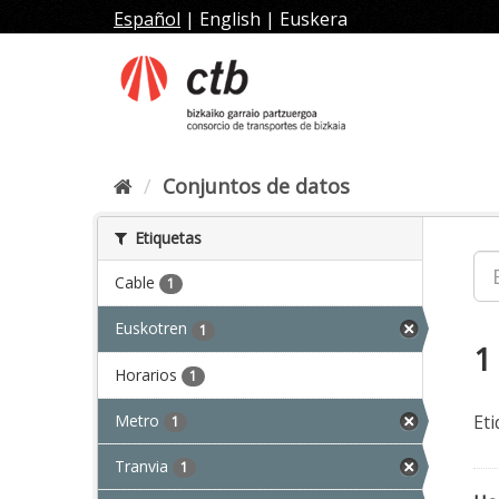
Ir
Español
|
English
|
Euskera
al
contenido
Conjuntos de datos
Etiquetas
Cable
1
Euskotren
1
1
Horarios
1
Metro
Eti
1
Tranvia
1