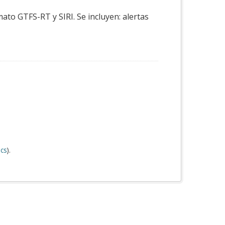
ato GTFS-RT y SIRI. Se incluyen: alertas
cs
).