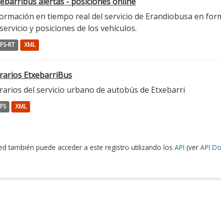
ebarribus alertas - posiciones online
ormación en tiempo real del servicio de Erandiobusa en form
servicio y posiciones de los vehículos.
FS-RT
XML
rarios EtxebarriBus
arios del servicio urbano de autobús de Etxebarri
FS
XML
ed también puede acceder a este registro utilizando los
API
(ver
API Do