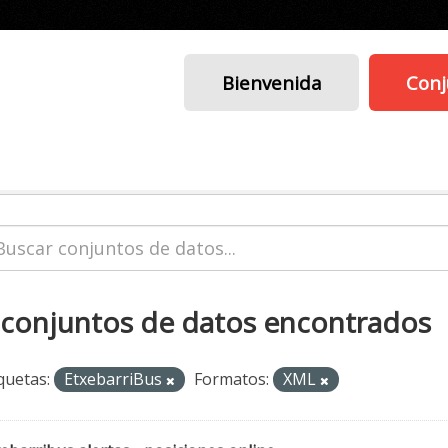
Bienvenida
Conj
 conjuntos de datos encontrados
quetas:
EtxebarriBus
Formatos:
XML