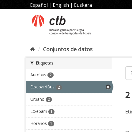
Ir
Español
|
English
|
Euskera
al
contenido
Conjuntos de datos
Etiquetas
Autobús
2
EtxebarriBus
2
2
Urbano
2
Etxebarri
Eti
1
Horarios
1