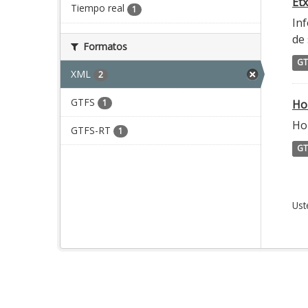
Etx
Tiempo real
1
Inf
de 
Formatos
GT
XML
2
GTFS
1
Ho
Hor
GTFS-RT
1
GT
Ust