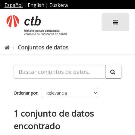
Ir
Español
|
English
|
Euskera
al
contenido
Conjuntos de datos
Ordenar por
1 conjunto de datos
encontrado