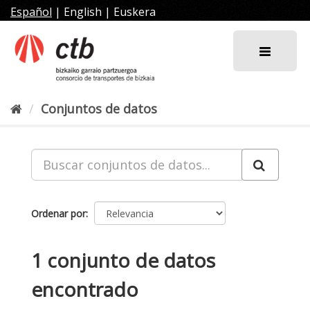
Ir
Español
|
English
|
Euskera
al
contenido
Conjuntos de datos
Ordenar por
1 conjunto de datos
encontrado