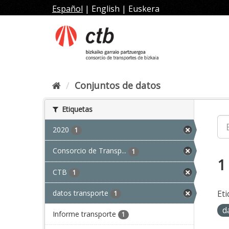
Ir
Español
|
English
|
Euskera
al
contenido
Conjuntos de datos
Etiquetas
2020
1
Consorcio de Transp...
1
1
CTB
1
datos transporte
Eti
1
d
Informe transporte
1