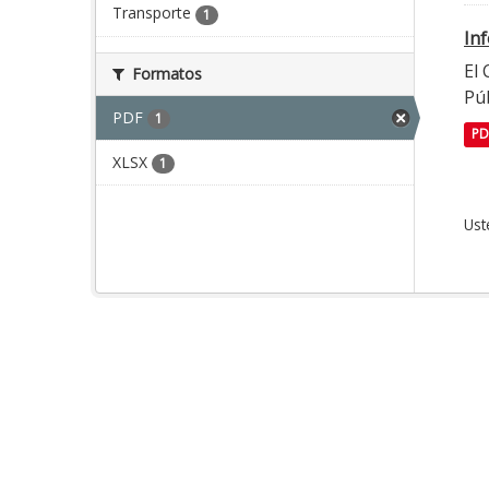
Transporte
1
In
El
Formatos
Púb
PDF
1
PD
XLSX
1
Ust