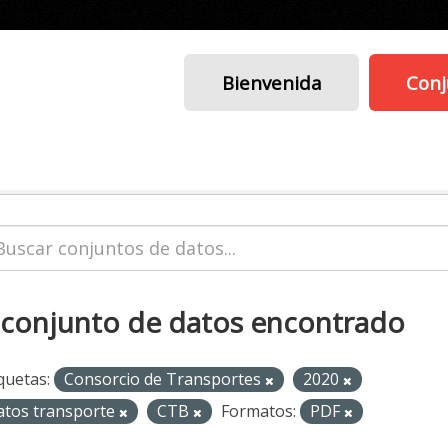
Bienvenida
Conj
 conjunto de datos encontrado
quetas:
Consorcio de Transportes
2020
atos transporte
CTB
Formatos:
PDF