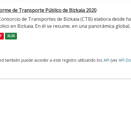
forme de Transporte Público de Bizkaia 2020
 Consorcio de Transportes de Bizkaia (CTB) elabora desde h
lico en Bizkaia. En él se resume, en una panorámica global, l
F
XLSX
ed también puede acceder a este registro utilizando los
API
(ver
API Do