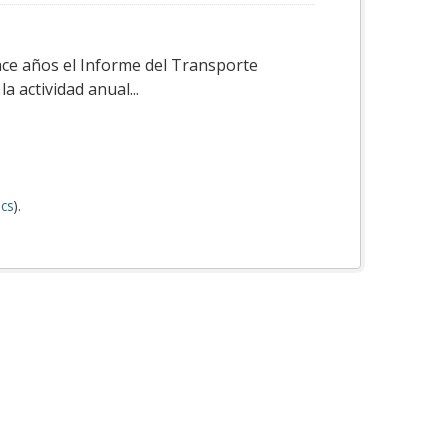
ace años el Informe del Transporte
a actividad anual...
cs
).