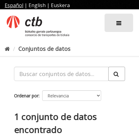
Ir
Español
|
English
|
Euskera
al
contenido
Conjuntos de datos
Ordenar por
1 conjunto de datos
encontrado