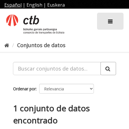
Ir
Español
|
English
|
Euskera
al
contenido
Conjuntos de datos
Ordenar por
1 conjunto de datos
encontrado