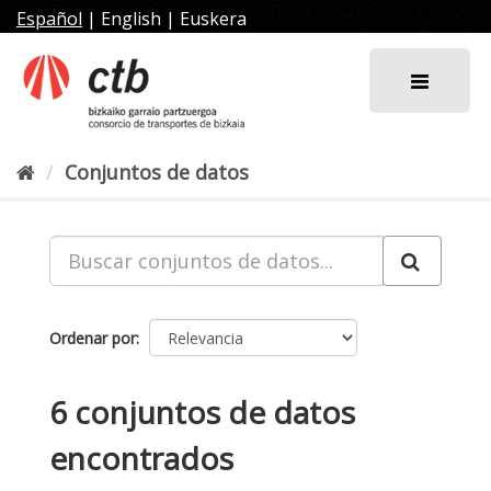
Ir
Español
|
English
|
Euskera
al
contenido
Conjuntos de datos
Ordenar por
6 conjuntos de datos
encontrados