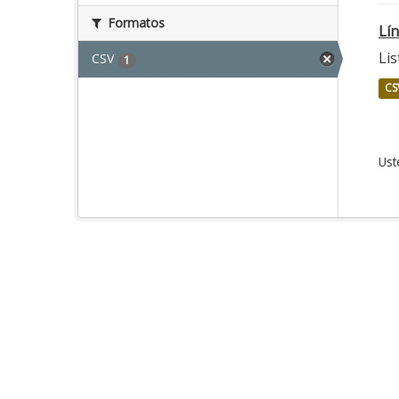
Formatos
Lí
Lis
CSV
1
CS
Ust