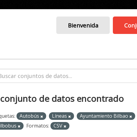
Bienvenida
Conj
 conjunto de datos encontrado
quetas:
Autobús
Líneas
Ayuntamiento Bilbao
ilbobus
Formatos:
CSV