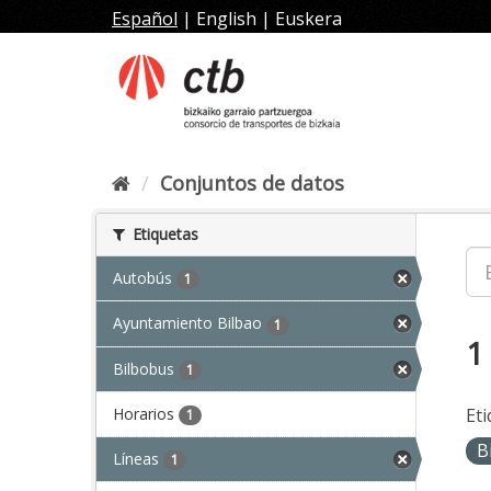
Ir
Español
|
English
|
Euskera
al
contenido
Conjuntos de datos
Etiquetas
Autobús
1
Ayuntamiento Bilbao
1
1
Bilbobus
1
Horarios
Eti
1
B
Líneas
1