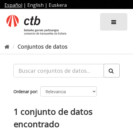
Ir
Español
|
English
|
Euskera
al
contenido
Conjuntos de datos
Ordenar por
1 conjunto de datos
encontrado