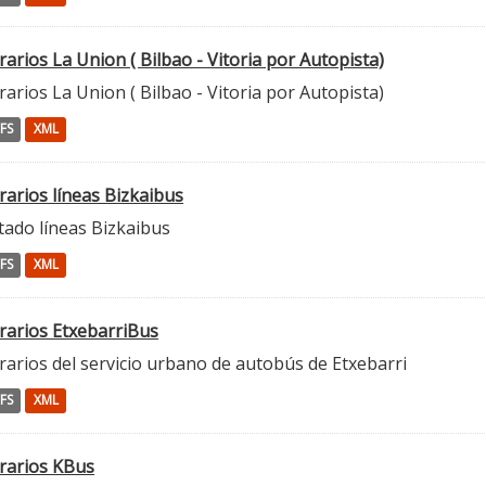
arios La Union ( Bilbao - Vitoria por Autopista)
arios La Union ( Bilbao - Vitoria por Autopista)
FS
XML
rarios líneas Bizkaibus
tado líneas Bizkaibus
FS
XML
rarios EtxebarriBus
arios del servicio urbano de autobús de Etxebarri
FS
XML
rarios KBus