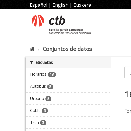
Ir
Español
|
English
|
Euskera
al
contenido
Conjuntos de datos
Etiquetas
Horarios
13
Autobús
8
1
Urbano
5
Cable
Fo
3
Tren
3